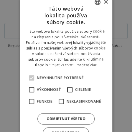
×
objednávku.
Táto webová
lokalita používa
E-MAIL
SLOVAK
súbory cookie.
ENGLISH
Táto webová lokalita používa súbory cookie
na zlepšenie používateľskej skúsenosti.
POLISH
Používaním našej webovej lokality vyjadrujete
Registráciou súhlasíte so zasielaním aktuálnych ponúk a zliav na Vašu e-
súhlas s používaním všetkých súborov cookie
v súlade s našimi zásadami používania
mailovú adresu.
súborov cookie. Súhlas udelíte kliknutím na
tlačidlo "Prijať všetko".
Prečítať viac
NEVYHNUTNE POTREBNÉ
VÝKONNOSŤ
CIELENIE
Hilson Jasná - Garden resort
FUNKCIE
NEKLASIFIKOVANÉ
Demänová 497
031 01 Liptovský Mikuláš
ODMIETNUŤ VŠETKO
Slovenská republika