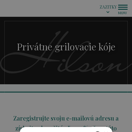
ZAZITKY
Privátne grilovacie kóje
Zaregistrujte svoju e-mailovú adresu a
získajte okamžitú zľavu 5% už na túto