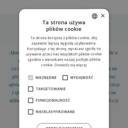
×
Ta strona używa
plików cookie
SLOVAK
Ta strona korzysta z plików cookie, aby
ENGLISH
zapewnić lepszą wygodę użytkowania.
Korzystając z tej strony, wyrażasz zgodę na
POLISH
Apartamenty kameralne, urządzone bardzo gustownie w
używanie przez nas wszystkich plików cookie
zgodnie z warunkami naszej polityki plików
stonowanych barwach. Rewelacyjnie oceniam w
cookie.
Dowiedz się więcej
szczególności śniadania, pokój z pięknym widokiem na
góry, strefę wellness, szatnię na sprzęt narciarski oraz
NIEZBĘDNE
WYDAJNOŚĆ
ogród z grillami dostępny w okresie letnim. Ponadto cisza
TARGETOWANIE
i spokój, wszystko działało bez zarzutu. Przystanek na
skibusa zaraz naprzeciwko, niedaleko do Tatralandii czy
FUNKCJONALNOŚĆ
Beszeniowej. Polecam każd...
NIESKLASYFIKOWANE
Elżbieta, Trip Advisor