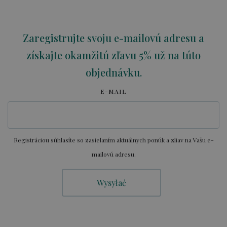
Zaregistrujte svoju e-mailovú adresu a
získajte okamžitú zľavu 5% už na túto
objednávku.
E-MAIL
Registráciou súhlasíte so zasielaním aktuálnych ponúk a zliav na Vašu e-
mailovú adresu.