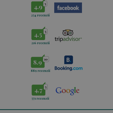
5
4.9
254 recenzií
5
4.5
216 recenzií
10
8.9
889 recenzií
5
4,7
771
recenzií