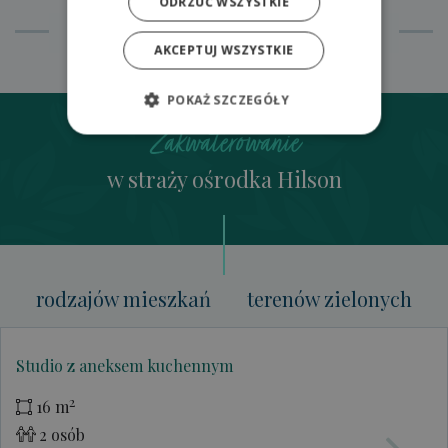
ODRZUĆ WSZYSTKIE
AKCEPTUJ WSZYSTKIE
POKAŻ SZCZEGÓŁY
Zakwaterowanie
w straży ośrodka Hilson
rodzajów mieszkań
terenów zielonych
Studio z aneksem kuchennym
2
16 m
2 osób