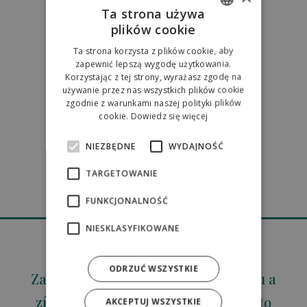
5
4.5
Ta strona używa
plików cookie
SLOVAK
216 recenzií
Ta strona korzysta z plików cookie, aby
ENGLISH
zapewnić lepszą wygodę użytkowania.
Korzystając z tej strony, wyrażasz zgodę na
10
POLISH
8.9
używanie przez nas wszystkich plików cookie
zgodnie z warunkami naszej polityki plików
889 recenzií
cookie.
Dowiedz się więcej
NIEZBĘDNE
WYDAJNOŚĆ
5
4,7
TARGETOWANIE
771
recenzií
FUNKCJONALNOŚĆ
NIESKLASYFIKOWANE
ODRZUĆ WSZYSTKIE
Zaregistrujte svoju e-mailovú adresu a
získajte okamžitú zľavu 5% už na túto
AKCEPTUJ WSZYSTKIE