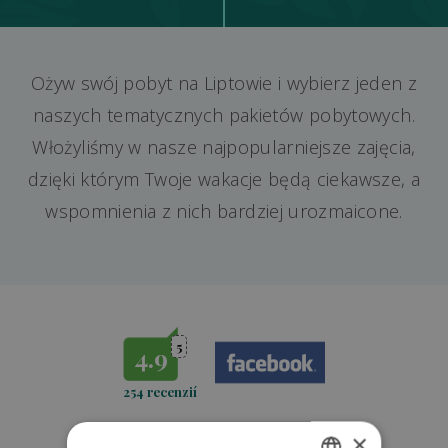
Ożyw swój pobyt na Liptowie i wybierz jeden z
naszych tematycznych pakietów pobytowych.
Włożyliśmy w nasze najpopularniejsze zajęcia,
dzięki którym Twoje wakacje będą ciekawsze, a
wspomnienia z nich bardziej urozmaicone.
5
4.9
254 recenzií
×