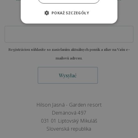
objednávku.
POKAŻ SZCZEGÓŁY
E-MAIL
Registráciou súhlasíte so zasielaním aktuálnych ponúk a zliav na Vašu e-
mailovú adresu.
Hilson Jasná - Garden resort
Demänová 497
031 01 Liptovský Mikuláš
Slovenská republika