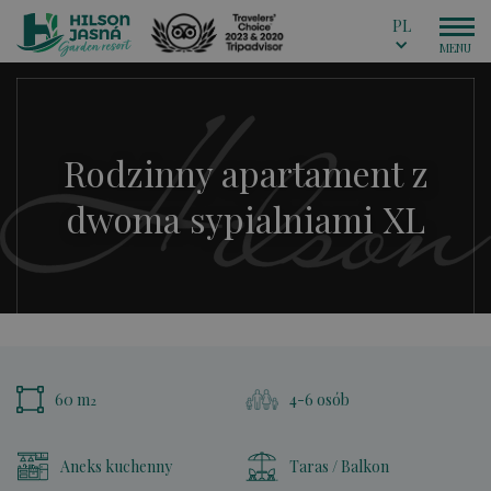
PL
Rodzinny apartament z
dwoma sypialniami XL
60 m
4-6 osób
2
Aneks kuchenny
Taras / Balkon