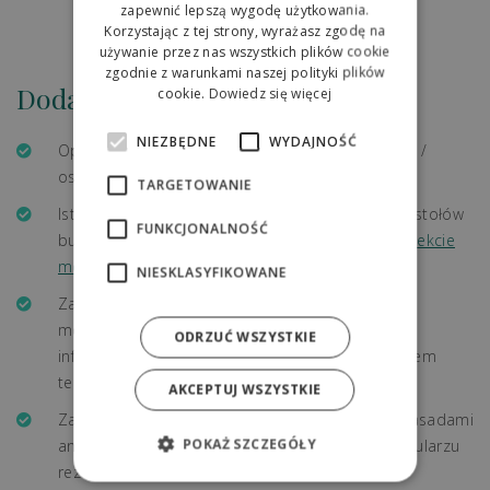
ENGLISH
zapewnić lepszą wygodę użytkowania.
Korzystając z tej strony, wyrażasz zgodę na
POLISH
używanie przez nas wszystkich plików cookie
Bezpieczny
zgodnie z warunkami naszej polityki plików
Dodatkowe opłaty
cookie.
Dowiedz się więcej
NIEZBĘDNE
WYDAJNOŚĆ
Opłata klimatyczna jest płatna oddzielnie; 1.50 € /
osoba / noc.
TARGETOWANIE
Istnieje możliwość dokupienia śniadań w formie stołów
FUNKCJONALNOŚĆ
bufetowych.
Więcej informacji o wyżywieniu w obiekcie
można uzyskać tutaj.
NIESKLASYFIKOWANE
Zakwaterowanie ze zwierzątkiem domowym jest
możliwe po indywidualnym uzgodnieniu. Więcej
ODRZUĆ WSZYSTKIE
informacji można uzyskać w recepcji pod numerem
telefonu +421 918 060 803
AKCEPTUJ WSZYSTKIE
Zasady anulowania: zapoznaj się z aktualnymi zasadami
POKAŻ SZCZEGÓŁY
anulowania pobytu, które można znaleźć w formularzu
rezerwacji, w części warunki sprzedaży taryfy.