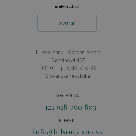
mailovú adresu.
Hilson Jasná - Garden resort
Demänová 497
031 01 Liptovský Mikuláš
Slovenská republika
RECEPCJA:
+421 918 060 803
E-MAIL:
info@hilsonjasna.sk