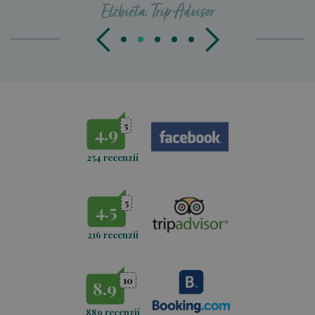
Elżbieta, Trip Advisor
5
4.9
254 recenzií
5
4.5
216 recenzií
10
8.9
889 recenzií