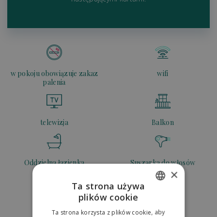
w pokoju obowiązuje zakaz
wifi
palenia
telewizja
Balkon
Oddzielna łazienka
Suszarka do włosów
×
Ta strona używa
plików cookie
SLOVAK
Radio
Prysznic
Ta strona korzysta z plików cookie, aby