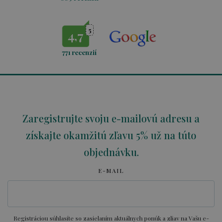
5
4,7
771
recenzií
Zaregistrujte svoju e-mailovú adresu a
získajte okamžitú zľavu 5% už na túto
objednávku.
E-MAIL
Registráciou súhlasíte so zasielaním aktuálnych ponúk a zliav na Vašu e-