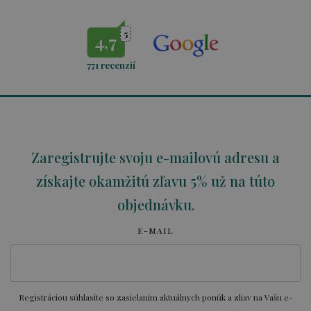
5
4,7
771
recenzií
Zaregistrujte svoju e-mailovú adresu a
získajte okamžitú zľavu 5% už na túto
objednávku.
E-MAIL
Registráciou súhlasíte so zasielaním aktuálnych ponúk a zliav na Vašu e-