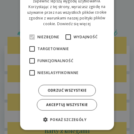
zapewnić lepszą wygodę użytkowania.
Korzystając z tej strony, wyrażasz zgodę na
POLISH
używanie przez nas wszystkich plików cookie
zgodnie z warunkami naszej polityki plików
Gry korporacyjne w Hilsonie
cookie.
Dowiedz się więcej
atmosferę, której musisz doświadczyć
NIEZBĘDNE
WYDAJNOŚĆ
Zorbing
TARGETOWANIE
FUNKCJONALNOŚĆ
Areál Hilson / Liptov
Bobslejowy
NIESKLASYFIKOWANE
Žiarce
ODRZUĆ WSZYSTKIE
Degustacja rumu lub whisky
AKCEPTUJ WSZYSTKIE
Areál Hilson
POKAŻ SZCZEGÓŁY
narty z kolegami