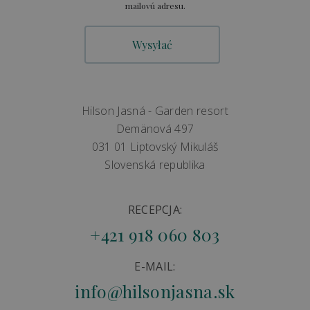
mailovú adresu.
Hilson Jasná - Garden resort
Demänová 497
031 01 Liptovský Mikuláš
Slovenská republika
RECEPCJA:
+421 918 060 803
E-MAIL:
info@hilsonjasna.sk