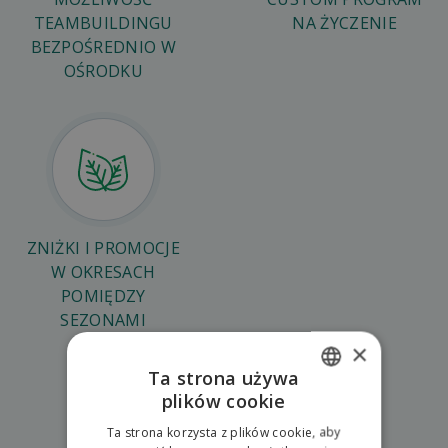
TEAMBUILDINGU
NA ŻYCZENIE
BEZPOŚREDNIO W
OŚRODKU
ZNIŻKI I PROMOCJE
W OKRESACH
POMIĘDZY
SEZONAMI
×
Ta strona używa
Wybierz spośród doświadczeń
plików cookie
SLOVAK
biznesowych
Ta strona korzysta z plików cookie, aby
ENGLISH