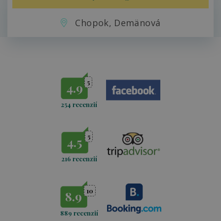
Chopok, Demänová
5
4.9
254 recenzií
5
4.5
216 recenzií
10
8.9
889 recenzií