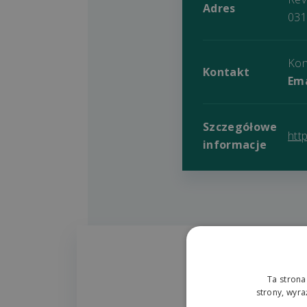
Adres
031
Kon
Kontakt
Ema
Szczegółowe
htt
informacje
Ta strona
strony, wyr