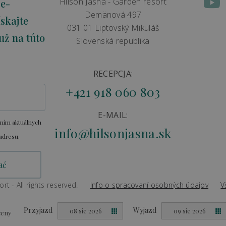
Hilson Jasná - Garden resort
 e-
Demänová 497
skajte
031 01 Liptovský Mikuláš
už na túto
Slovenská republika
RECEPCJA:
+421 918 060 803
E-MAIL:
aním aktuálnych
info@hilsonjasna.sk
adresu.
t - All rights reserved.
Info o spracovaní osobných údajov
V
Created by
Big & BIGGER
Przyjazd
Wyjazd
08 sie 2026
09 sie 2026
ceny