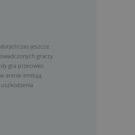
 dotychczas jeszcze
doświadczonych graczy
żdy gra przeciwko
 w arenie emitują
e uszkodzenia