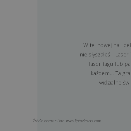
W tej nowej hali p
nie słyszałeś - Lase
laser tagu lub p
każdemu. Ta gra 
widzialne św
Źródło obrazu: Foto: www.liptovlasers.com