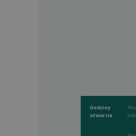
Godziny
Akt
otwarcia
int
Rev