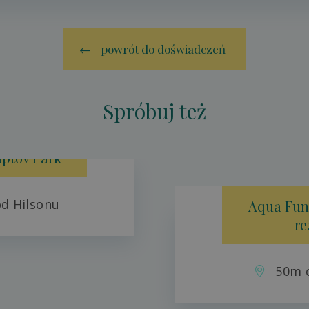
powrót do doświadczeń
Spróbuj też
iptov Park
d Hilsonu
Aqua Fu
re
50m o