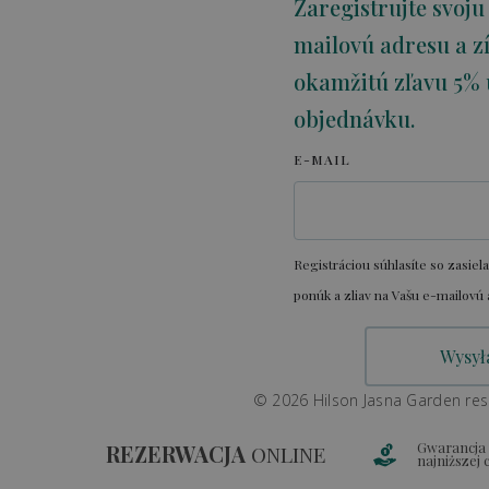
Zaregistrujte svoju
mailovú adresu a zí
okamžitú zľavu 5% 
objednávku.
E-MAIL
Registráciou súhlasíte so zasiel
ponúk a zliav na Vašu e-mailovú 
© 2026 Hilson Jasna Garden resor
Gwarancja
REZERWACJA
ONLINE
najniższej 