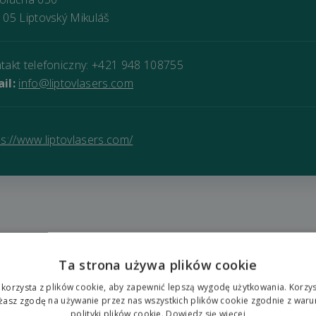
 05 Liptovský Mikuláš
takt telefoniczny: +421 948 108755
il:
info@liptovlasers.com
ps://www.liptovlasers.com/
Ta strona używa plików cookie
 korzysta z plików cookie, aby zapewnić lepszą wygodę użytkowania. Korzyst
L
ażasz zgodę na używanie przez nas wszystkich plików cookie zgodnie z waru
polityki plików cookie.
Dowiedz się więcej
5 