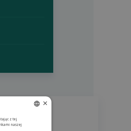
×
ając z tej
SLOVAK
aser Game
nkami naszej
ENGLISH
km od Hilson