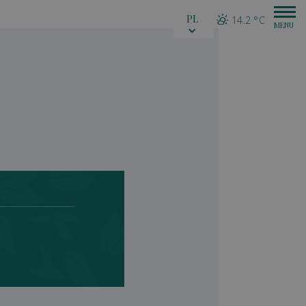
PL
14.2 °C