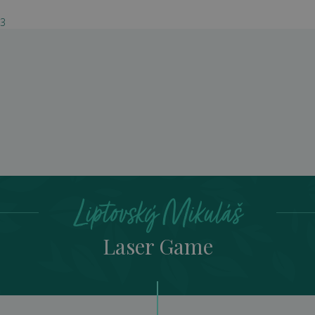
03
Laser Game
Liptovský Mikuláš
Laser Game