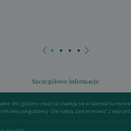
Szczegółowe informacje
ualne dni i godziny otwarcia znajdują się w kalendarzu rezerw
ernetowej usługodawcy. Grę należy zarezerwować z wyprzed
olučná 650