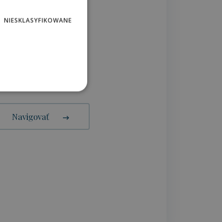
POLISH
NIESKLASYFIKOWANE
PS:
.093147
.593670
Navigovať