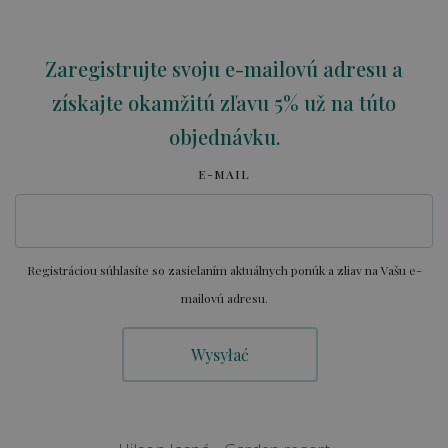
Zaregistrujte svoju e-mailovú adresu a
získajte okamžitú zľavu 5% už na túto
objednávku.
E-MAIL
Registráciou súhlasíte so zasielaním aktuálnych ponúk a zliav na Vašu e-
mailovú adresu.