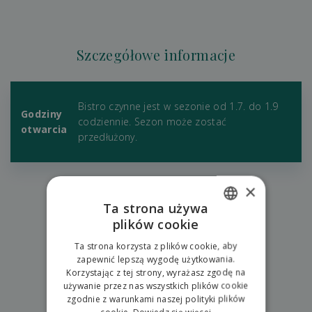
Szczegółowe informacje
Bistro czynne jest w sezonie od 1.7. do 1.9
Godziny
codziennie. Sezon może zostać
otwarcia
przedłużony.
×
Ta strona używa
plików cookie
SLOVAK
powrót do doświadczeń
Ta strona korzysta z plików cookie, aby
ENGLISH
zapewnić lepszą wygodę użytkowania.
Korzystając z tej strony, wyrażasz zgodę na
POLISH
używanie przez nas wszystkich plików cookie
Spróbuj też
zgodnie z warunkami naszej polityki plików