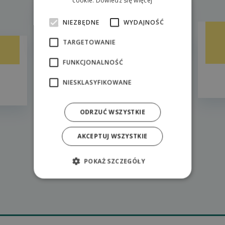
Fantazia Liptov Park
cookie.
Dowiedz się więcej
NIEZBĘDNE
WYDAJNOŚĆ
6,7km od Hilsonu
TARGETOWANIE
FUNKCJONALNOŚĆ
NIESKLASYFIKOWANE
ODRZUĆ WSZYSTKIE
AKCEPTUJ WSZYSTKIE
POKAŻ SZCZEGÓŁY