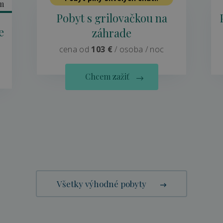
Pobyt s grilovačkou na
e
záhrade
cena od
103 €
/ osoba / noc
Chcem zažiť
Všetky výhodné pobyty