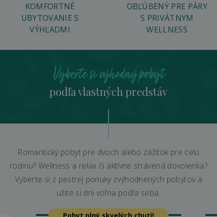
KOMFORTNÉ
OBĽÚBENÝ PRE PÁRY
UBYTOVANIE S
S PRIVÁTNYM
VÝHĽADMI
WELLNESS
Vyberte si výhodný pobyt
podľa vlastných predstáv
Romantický pobyt pre dvoch alebo zážitok pre celú
rodinu? Wellness a relax či aktívne strávená dovolenka?
Vyberte si z pestrej ponuky zvýhodnených pobytov a
užite si dni voľna podľa seba.
Pobyt plný skvelých chutí!