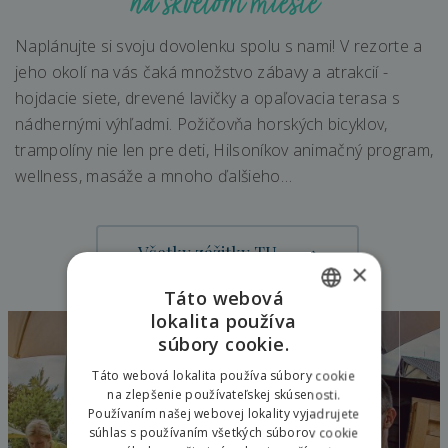
na skvelom mieste
Naplánujte si svoju dovolenku spolu s nami! V rezorte a
jeho okolí na vás čaká množstvo zábavy a atrakcií -
hojdacie siete, drevené lavičky a opaľovacia terasa s
nádhernými výhľadmi. Požičovňa horských bicyklov,
trampolíny nie len pre deti, Hilsoníkov animačný program,
wellness, masáže a mnoho ďalšieho…
Všetky zážitky TU
×
Táto webová
Mini ZOO
lokalita používa
SLOVAK
súbory cookie.
ENGLISH
Táto webová lokalita používa súbory cookie
na zlepšenie používateľskej skúsenosti.
POLISH
Používaním našej webovej lokality vyjadrujete
súhlas s používaním všetkých súborov cookie