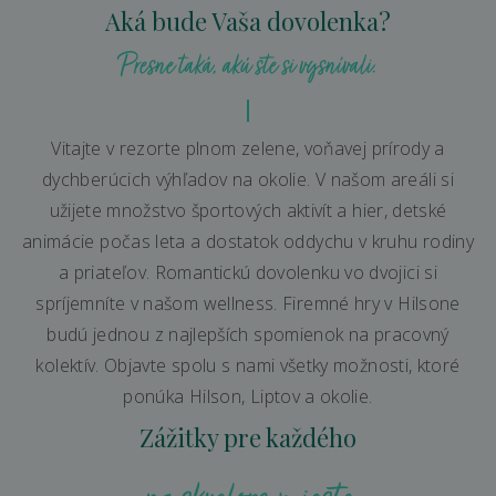
Aká bude Vaša dovolenka?
Presne taká, akú ste si vysnívali.
Vitajte v rezorte plnom zelene, voňavej prírody a
dychberúcich výhľadov na okolie. V našom areáli si
užijete množstvo športových aktivít a hier, detské
animácie počas leta a dostatok oddychu v kruhu rodiny
a priateľov. Romantickú dovolenku vo dvojici si
spríjemníte v našom wellness. Firemné hry v Hilsone
budú jednou z najlepších spomienok na pracovný
kolektív. Objavte spolu s nami všetky možnosti, ktoré
ponúka Hilson, Liptov a okolie.
Zážitky pre každého