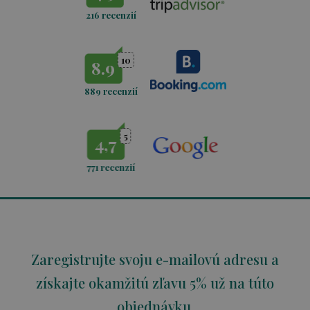
216 recenzií
10
8.9
889 recenzií
5
4,7
771
recenzií
Zaregistrujte svoju e-mailovú adresu a
získajte okamžitú zľavu 5% už na túto
objednávku.