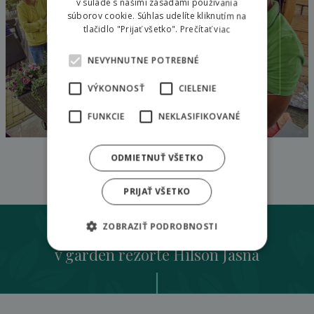
v súlade s našimi zásadami používania
súborov cookie. Súhlas udelíte kliknutím na
Letné bistro
tlačidlo "Prijať všetko".
Prečítať viac
NEVYHNUTNE POTREBNÉ
VÝKONNOSŤ
CIELENIE
FUNKCIE
NEKLASIFIKOVANÉ
ODMIETNUŤ VŠETKO
Hudobné večery s grilovaním
Privátne grilovacie kóje
Hilsoníkov detský zábavný raj
PRIJAŤ VŠETKO
Ubytovanie
ZOBRAZIŤ PODROBNOSTI
v garden rezorte Hilson Jasná