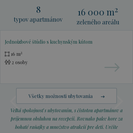
8
2
16 000 m
typov apartmánov
zeleného areálu
Jednoizbové štúdio s kuchynským kútom
2
16 m
2 osoby
Všetky možnosti ubytovania
Veľká spokojnosť s ubytovaním, s čistotou apartmánov a
príjemnou obsluhou na recepcii. Rovnako palec hore za
bohaté raňajky a množstvo atrakcií pre deti. Určite