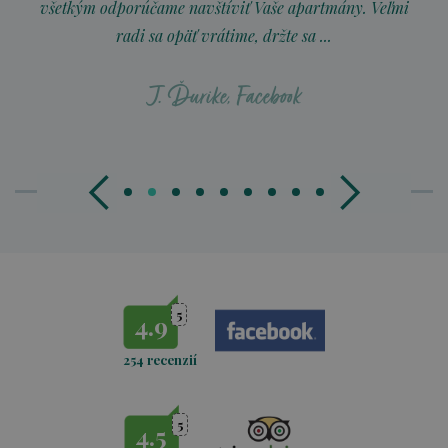
všetkým odporúčame navštíviť Vaše apartmány. Veľmi
radi sa opäť vrátime, držte sa ...
J. Ďurike, Facebook
5
4.9
254 recenzií
5
4.5