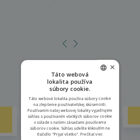
×
Táto webová
lokalita používa
SLOVAK
Vyskúšajte tiež
súbory cookie.
Ostaneme v rezorte
ENGLISH
Táto webová lokalita používa súbory cookie
na zlepšenie používateľskej skúsenosti.
POLISH
Používaním našej webovej lokality vyjadrujete
súhlas s používaním všetkých súborov cookie
v súlade s našimi zásadami používania
súborov cookie. Súhlas udelíte kliknutím na
tlačidlo "Prijať všetko".
Prečítať viac