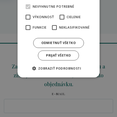
NEVYHNUTNE POTREBNÉ
VÝKONNOSŤ
CIELENIE
Späť na zážitky
FUNKCIE
NEKLASIFIKOVANÉ
ODMIETNUŤ VŠETKO
PRIJAŤ VŠETKO
Zaregistrujte svoju e-mailovú adresu a
ZOBRAZIŤ PODROBNOSTI
získajte okamžitú zľavu 5% už na túto
objednávku.
E-MAIL