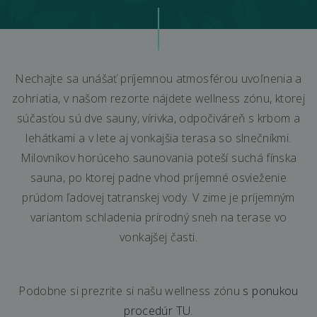
Nechajte sa unášať príjemnou atmosférou uvoľnenia a
zohriatia, v našom rezorte nájdete wellness zónu, ktorej
súčasťou sú dve sauny, vírivka, odpočiváreň s krbom a
lehátkami a v lete aj vonkajšia terasa so slnečníkmi.
Milovníkov horúceho saunovania poteší suchá fínska
sauna, po ktorej padne vhod príjemné osvieženie
prúdom ľadovej tatranskej vody. V zime je príjemným
variantom schladenia prírodný sneh na terase vo
vonkajšej časti.
Podobne si prezrite si našu wellness zónu
s ponukou
procedúr TU.