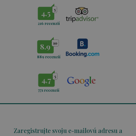
5
4.5
216 recenzií
10
8.9
889 recenzií
5
4,7
771
recenzií
Zaregistrujte svoju e-mailovú adresu a