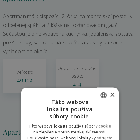
Apartmán má k dispozícii 2 lôžka na manželskej posteli v
oddelenej spálni a 2 lôžka na rozťahovacom gauči.
Súčasťou je plne vybavená kuchynka, jedálenská zostava
pre 4 osoby, samostatná kúpeľňa a vlastný balkón s
výhľadom na okolie.
Odporúčaný počet
Veľkosť:
osôb:
40 m2
2-4
×
Táto webová
lokalita používa
SLOVAK
súbory cookie.
ENGLISH
Táto webová lokalita používa súbory cookie
Apartmán XL
na zlepšenie používateľskej skúsenosti.
POLISH
Používaním našej webovej lokality vyjadrujete