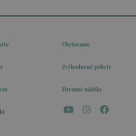
orte
Ubytovanie
ky
Zvýhodnené pobyty
ess
Firemné zážitky
kt