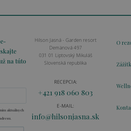
Hilson Jasná - Garden resort
 e-
O rez
Demänová 497
skajte
031 01 Liptovský Mikuláš
už na túto
Slovenská republika
Zážit
RECEPCIA:
Welln
+421 918 060 803
E-MAIL:
Konta
aním aktuálnych
info@hilsonjasna.sk
adresu.