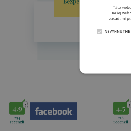
Bezpečnosť a ochrana Vá
na 1. mieste!
Táto webo
našej webo
zásadami pou
21.10.2020
NEVYHNUTNE
5
5
4.9
4.5
254
216
recenzií
recenzií