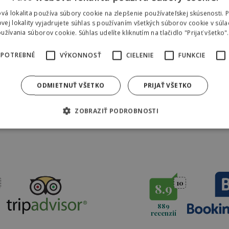
šho zdravia
vá lokalita používa súbory cookie na zlepšenie používateľskej skúsenosti. 
vej lokality vyjadrujete súhlas s používaním všetkých súborov cookie v súla
žívania súborov cookie. Súhlas udelíte kliknutím na tlačidlo "Prijať všetko".
 POTREBNÉ
VÝKONNOSŤ
CIELENIE
FUNKCIE
ODMIETNUŤ VŠETKO
PRIJAŤ VŠETKO
ZOBRAZIŤ PODROBNOSTI
10
8.9
889
recenzií