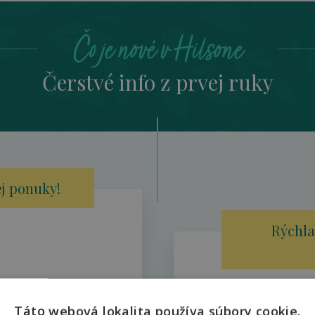
Čo je nové v Hilsone
Čerstvé info z prvej ruky
j ponuky!
Rýchla
Táto webová lokalita používa súbory cookie.