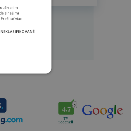
Používaním
SLOVAK
de s našimi
ENGLISH
Prečítať viac
POLISH
NEKLASIFIKOVANÉ
5
4,7
771
recenzií