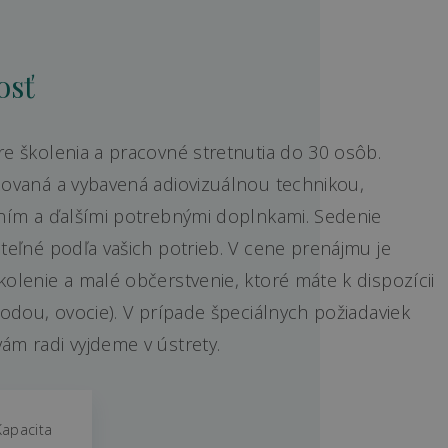
osť
re školenia a pracovné stretnutia do 30 osôb.
izovaná a vybavená adiovizuálnou technikou,
jením a ďalšími potrebnými doplnkami. Sedenie
iteľné podľa vašich potrieb. V cene prenájmu je
kolenie a malé občerstvenie, ktoré máte k dispozícii
 vodou, ovocie). V prípade špeciálnych požiadaviek
ám radi vyjdeme v ústrety.
Kapacita