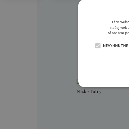
Táto webo
našej webo
zásadami pou
NEVYHNUTNE