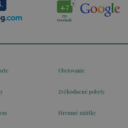
5
4,7
771
recenzií
orte
Ubytovanie
ky
Zvýhodnené pobyty
ess
Firemné zážitky