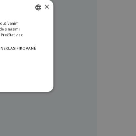
×
Používaním
SLOVAK
de s našimi
ENGLISH
Prečítať viac
POLISH
NEKLASIFIKOVANÉ