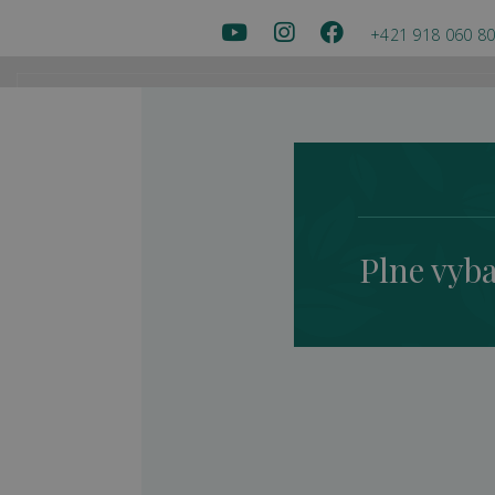
+421 918 060 8
Plne vyba
Ko