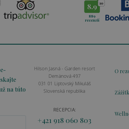
10
8.9
889
recenzií
Hilson Jasná - Garden resort
 e-
O rez
Demänová 497
skajte
031 01 Liptovský Mikuláš
už na túto
Slovenská republika
Zážit
RECEPCIA:
Welln
+421 918 060 803