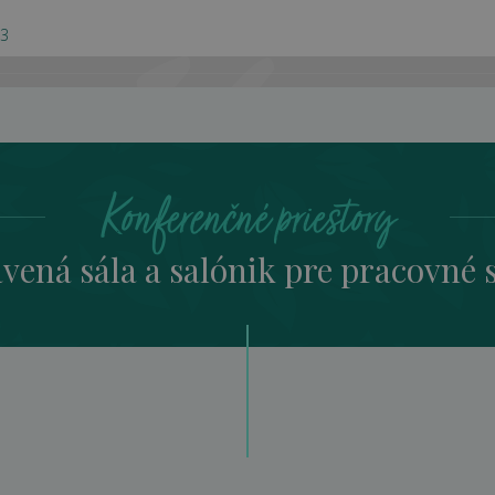
03
Konferenčné priestory
vená sála a salónik pre pracovné 
nferenčné priest
Pre firmy
>
Konferenčné priestory