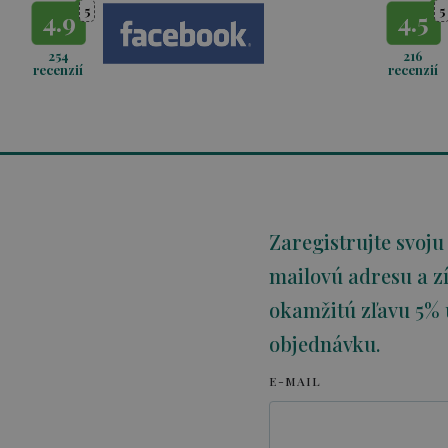
5
5
4.9
4.5
254
216
recenzií
recenzií
Zaregistrujte svoju
mailovú adresu a zí
okamžitú zľavu 5% 
objednávku.
E-MAIL