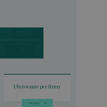
Ubytovanie pre firmy
K
Viac info