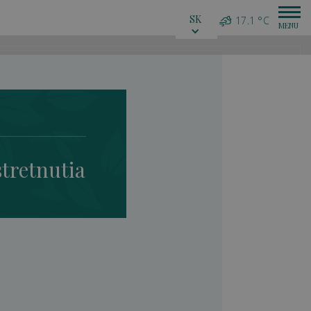
SK
17.1 °C
stretnutia
ory