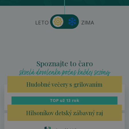
LETO
ZIMA
Spoznajte to čaro
skvelá dovolenka počas každej sezóny
Hudobné večery s grilovaním
TOP už 13 rok
Areál Hilson
Hilsoníkov detský zábavný raj