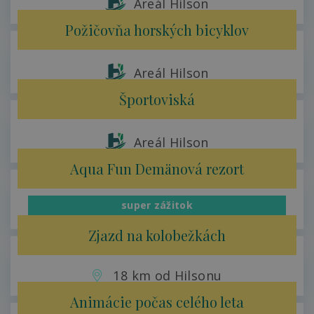
Areál Hilson
Požičovňa horských bicyklov
Areál Hilson
Športoviská
Areál Hilson
Aqua Fun Demänová rezort
super zážitok
50m od Hilsonu
Zjazd na kolobežkách
18 km od Hilsonu
Animácie počas celého leta