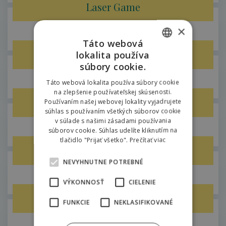
Laser Game
×
5 km od Hilsonu
Táto webová
Bobová Dráha Žiarce
lokalita používa
SLOVAK
súbory cookie.
ENGLISH
4km od Hilsonu
Táto webová lokalita používa súbory cookie
na zlepšenie používateľskej skúsenosti.
POLISH
Areál vodných športov
Používaním našej webovej lokality vyjadrujete
súhlas s používaním všetkých súborov cookie
v súlade s našimi zásadami používania
4 km od Hilsonu
súborov cookie. Súhlas udelíte kliknutím na
tlačidlo "Prijať všetko".
Prečítať viac
Fantázia Liptov Park
NEVYHNUTNE POTREBNÉ
6,7km od Hilsonu
VÝKONNOSŤ
CIELENIE
Mini golf Vila Horal
FUNKCIE
NEKLASIFIKOVANÉ