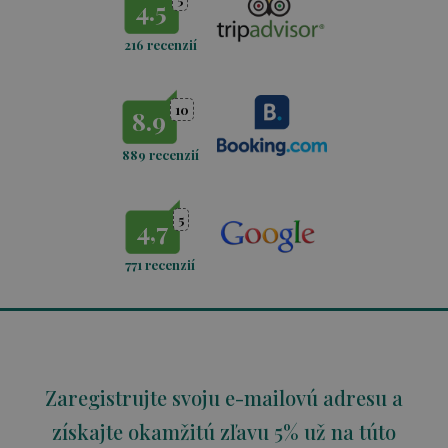
4.5
216 recenzií
10
8.9
889 recenzií
5
4,7
771
recenzií
Zaregistrujte svoju e-mailovú adresu a
získajte okamžitú zľavu 5% už na túto