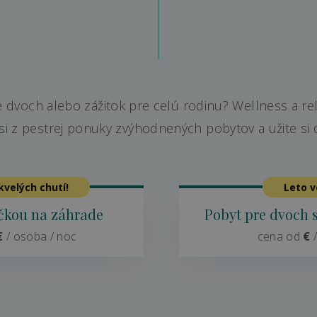
dvoch alebo zážitok pre celú rodinu? Wellness a rel
i z pestrej ponuky zvýhodnených pobytov a užite si 
kvelých chutí!
Leto v
ačkou na záhrade
Pobyt pre dvoch 
€
/ osoba / noc
cena od
€
/