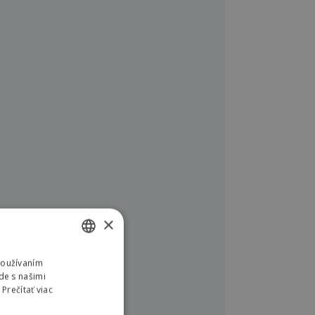
×
Používaním
SLOVAK
de s našimi
ENGLISH
Prečítať viac
POLISH