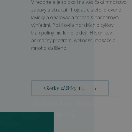
V rezorte a jeho okolí na vás čaká množstvo
zábavy a atrakcií - hojdacie siete, drevené
lavičky a opaľovacia terasa s nádhernými
výhľadmi. Požičovňa horských bicyklov,
trampolíny nie len pre deti, Hilsoníkov
animačný program, wellness, masáže a
mnoho ďalšieho…
Family Superior pre 5
Všetky zážitky TU
Hilsoníkov detský
zábavný raj