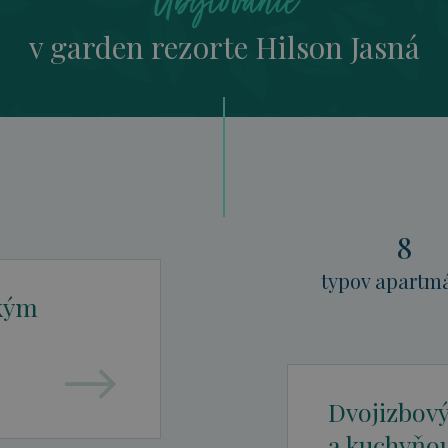
Ubytovanie
v garden rezorte Hilson Jasná
8
typov apartm
ským
Dvojizbov
a kuchyňo