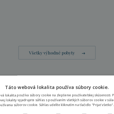
Všetky výhodné pobyty
Táto webová lokalita používa súbory cookie.
Aká bude Vaša dovolenka?
vá lokalita používa súbory cookie na zlepšenie používateľskej skúsenosti. 
vej lokality vyjadrujete súhlas s používaním všetkých súborov cookie v súla
Presne taká, akú ste si vysnívali.
žívania súborov cookie. Súhlas udelíte kliknutím na tlačidlo "Prijať všetko".