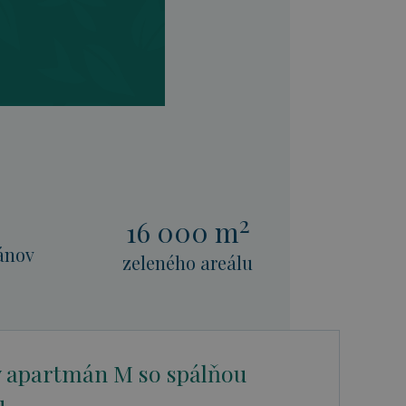
2
16 000 m
ánov
zeleného areálu
ý apartmán M so spálňou
u