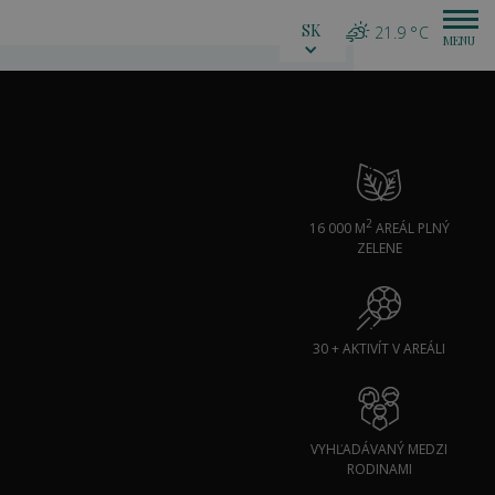
SK
21.9 °C
2
16 000 M
AREÁL PLNÝ
ZELENE
30 + AKTIVÍT V AREÁLI
VYHĽADÁVANÝ MEDZI
RODINAMI