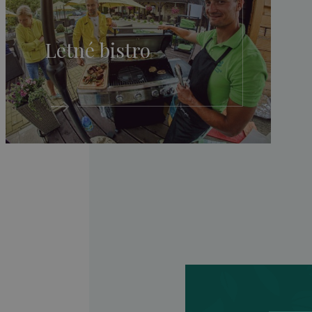
Letné bistro
Trojizbový apartmán XL s dv
spálňami a obývačkou
2
60 m
4-6 osôb