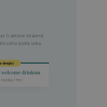
ax či aktívne strávená
dni voľna podľa seba.
o dvojici
s welcome drinkom
 osoba / noc