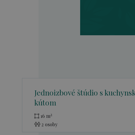
Jednoizbové štúdio s kuchyn
kútom
2
16 m
2 osoby