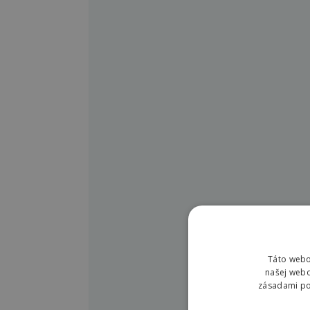
Táto webo
našej webo
zásadami pou