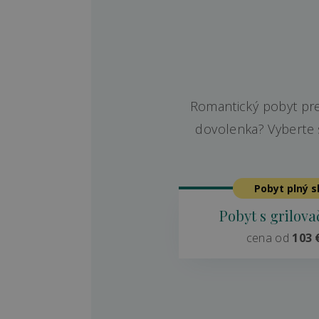
Romantický pobyt pre 
dovolenka? Vyberte s
Pobyt plný s
Pobyt s grilov
cena od
103 