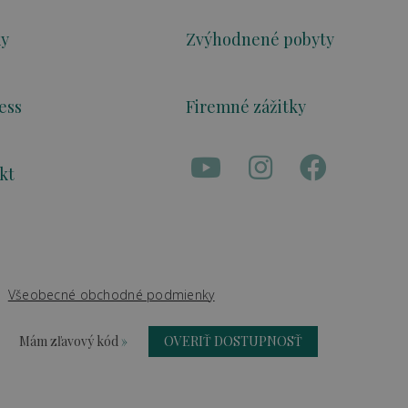
ky
Zvýhodnené pobyty
ess
Firemné zážitky
kt
Všeobecné obchodné podmienky
Mám zľavový kód
»
OVERIŤ DOSTUPNOSŤ