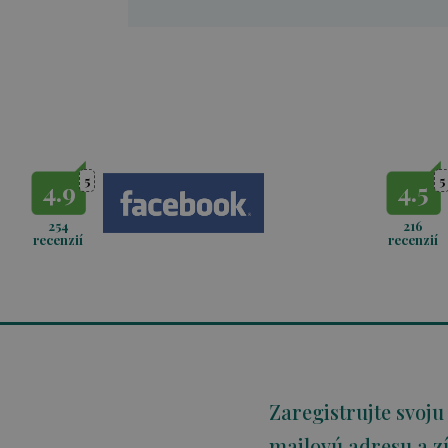
5
5
4.9
4.5
254
216
recenzií
recenzií
Zaregistrujte svoju
mailovú adresu a zí