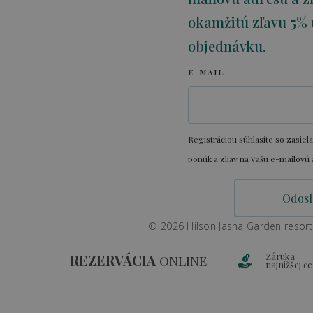
okamžitú zľavu 5% 
objednávku.
E-MAIL
Registráciou súhlasíte so zasiel
ponúk a zliav na Vašu e-mailovú 
© 2026 Hilson Jasna Garden resort
Záruka
REZERVÁCIA
ONLINE
najnižšej c