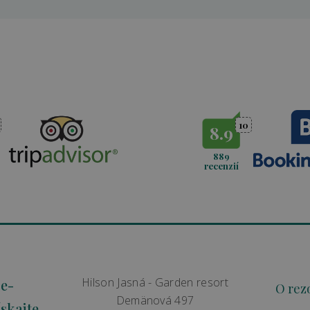
10
8.9
889
recenzií
Hilson Jasná - Garden resort
 e-
O rez
Demänová 497
skajte