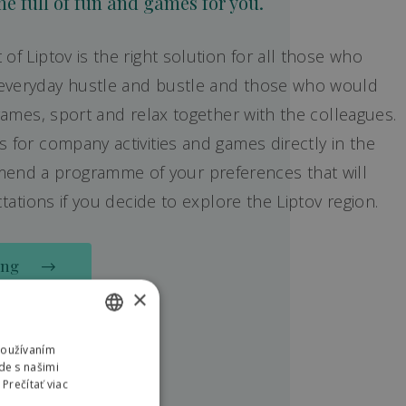
 full of fun and games for you.
of Liptov is the right solution for all those who
 everyday hustle and bustle and those who would
, games, sport and relax together with the colleagues.
s for company activities and games directly in the
nd a programme of your preferences that will
ectations if you decide to explore the Liptov region.
ing
×
Používaním
SLOVAK
de s našimi
ENGLISH
Prečítať viac