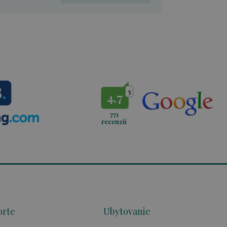
5
4,7
771
recenzií
orte
Ubytovanie