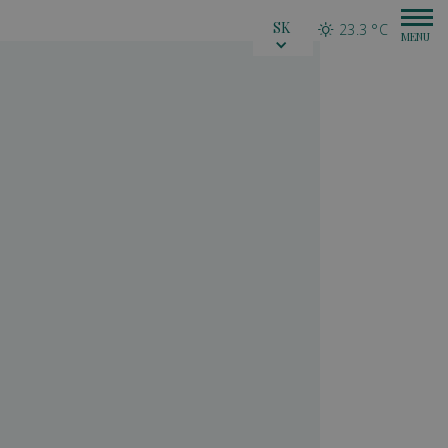
SK
23.3 °C
mbuildings