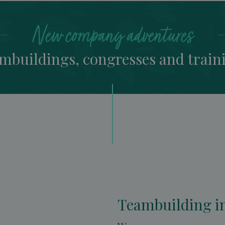
New company adventures
mbuildings, congresses and train
Teambuilding in