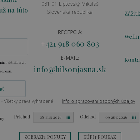
031 01 Liptovský Mikuláš
už na túto
Slovenská republika
Zážit
RECEPCIA:
Welln
+421 918 060 803
E-MAIL:
Konta
aním aktuálnych
info@hilsonjasna.sk
adresu.
 - Všetky práva vyhradené.
Info o spracovaní osobných údajov
Created by
Big & BIGGER
Príchod
Odchod
08 aug 2026
09 aug 2026
eny
ZOBRAZIŤ PONUKY
KÚPIŤ POUKAZ