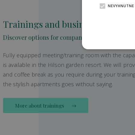
NEVYHNUTNE
Trainings and business meeting
Discover options for companies
Fully equipped meeting/training room with the capa
is available in the Hilson garden resort. We will pro
and coffee break as you require during your traini
the stylish apartments goes without saying.
More about trainings