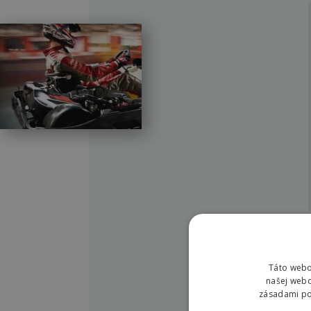
Táto webo
našej webo
zásadami pou