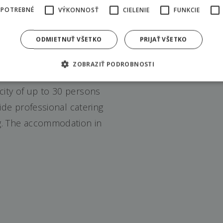
 POTREBNÉ
VÝKONNOSŤ
CIELENIE
FUNKCIE
s
ODMIETNUŤ VŠETKO
PRIJAŤ VŠETKO
ZOBRAZIŤ PODROBNOSTI
city of up to 30 persons
vide professional catering
ng. The accommodation in