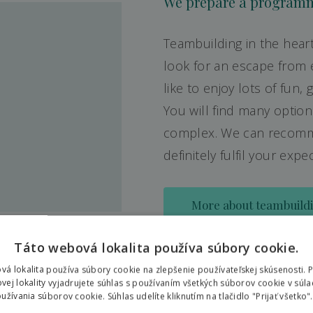
We prepare a programme
Teambuilding in the heart 
look for an escape from
like to enjoy lots of fun
You will find many option
complex. We can recomme
definitely fulfil your exp
More about teambuild
Táto webová lokalita používa súbory cookie.
vá lokalita používa súbory cookie na zlepšenie používateľskej skúsenosti. 
vej lokality vyjadrujete súhlas s používaním všetkých súborov cookie v súla
žívania súborov cookie. Súhlas udelíte kliknutím na tlačidlo "Prijať všetko".