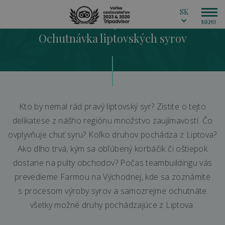
SK
Farma Východná
Ochutnávka liptovských syrov
Kto by nemal rád pravý liptovský syr? Zistite o tejto
delikatese z nášho regiónu množstvo zaujímavostí. Čo
ovplyvňuje chuť syru? Koľko druhov pochádza z Liptova?
Ako dlho trvá, kým sa obľúbený korbáčik či oštiepok
dostane na pulty obchodov? Počas teambuildingu vás
prevedieme Farmou na Východnej, kde sa zoznámite
s procesom výroby syrov a samozrejme ochutnáte
všetky možné druhy pochádzajúce z Liptova.