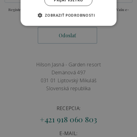
PRIJAŤ VŠETKO
Registráciou súhlasíte so zasielaním aktuálnych ponúk a zliav na Vašu e-
ZOBRAZIŤ PODROBNOSTI
mailovú adresu.
Hilson Jasná - Garden resort
Demänová 497
031 01 Liptovský Mikuláš
Slovenská republika
RECEPCIA:
+421 918 060 803
E-MAIL: