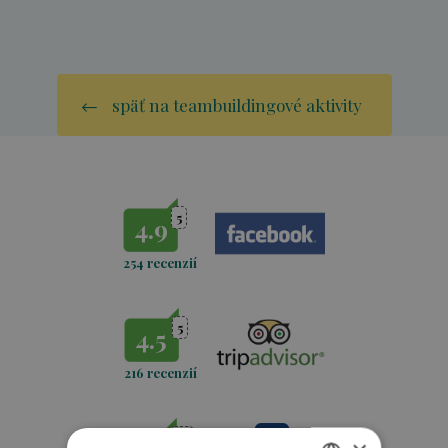
späť na teambuildingové aktivity
5
4.9
254 recenzií
5
4.5
216 recenzií
10