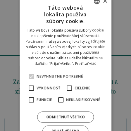
8.9
×
Táto webová
889 recenzií
lokalita používa
SLOVAK
súbory cookie.
ENGLISH
5
4,7
Táto webová lokalita používa súbory cookie
na zlepšenie používateľskej skúsenosti.
POLISH
Používaním našej webovej lokality vyjadrujete
771
recenzií
súhlas s používaním všetkých súborov cookie
v súlade s našimi zásadami používania
súborov cookie. Súhlas udelíte kliknutím na
tlačidlo "Prijať všetko".
Prečítať viac
NEVYHNUTNE POTREBNÉ
Zaregistrujte svoju e-mailovú adresu a
VÝKONNOSŤ
CIELENIE
získajte okamžitú zľavu 5% už na túto
objednávku.
FUNKCIE
NEKLASIFIKOVANÉ
E-MAIL
ODMIETNUŤ VŠETKO