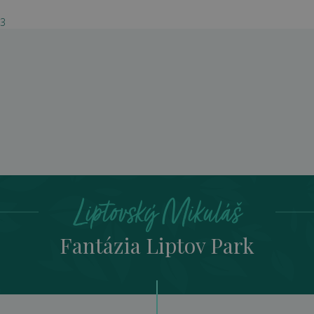
03
Fantázia Liptov Park
Liptovský Mikuláš
Fantázia Liptov Park