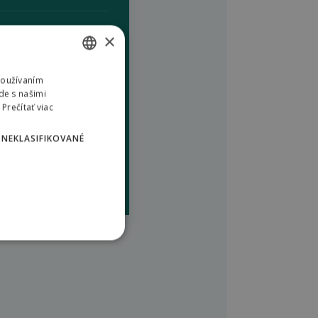
×
Používaním
SLOVAK
de s našimi
ENGLISH
Prečítať viac
POLISH
NEKLASIFIKOVANÉ