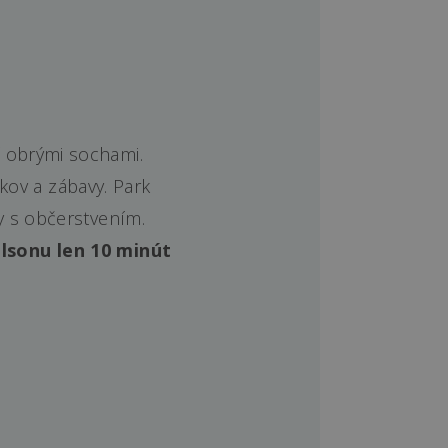
í obrými sochami.
kov a zábavy. Park
y s občerstvením.
lsonu len 10 minút