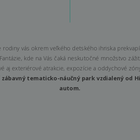
 rodiny vás okrem veľkého detského ihriska prekvap
Fantázie, kde na Vás čaká neskutočné množstvo zážit
vé aj exteriérové atrakcie, expozície a oddychové zón
í zábavný tematicko-náučný park vzdialený od Hi
autom.