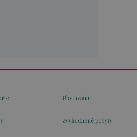
orte
Ubytovanie
ky
Zvýhodnené pobyty