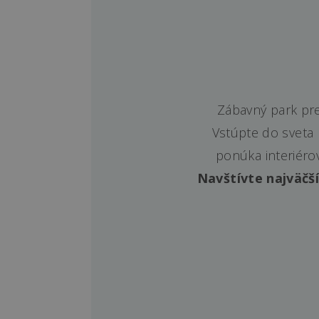
Zábavný park pre
Vstúpte do sveta 
ponúka interiéro
Navštívte najväčš