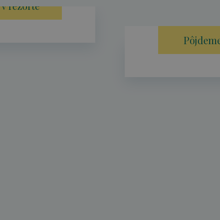
v rezorte
Pôjdeme