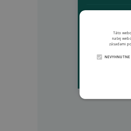
Nedeľa
Táto webo
našej webo
zásadami pou
Adresa a kontakt
NEVYHNUTNE
Podrobné informá