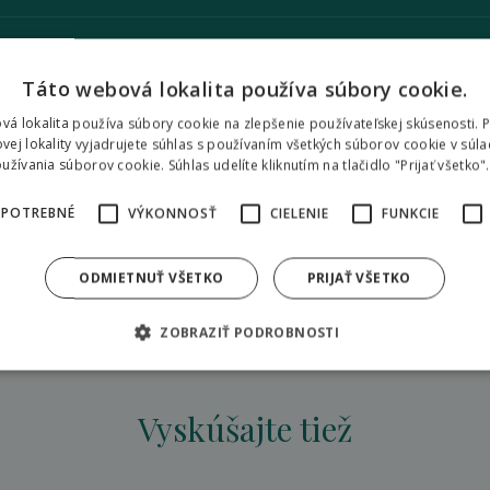
10:00 - 19:00
Táto webová lokalita používa súbory cookie.
vá lokalita používa súbory cookie na zlepšenie používateľskej skúsenosti. 
Fantázia Liptov Park
vej lokality vyjadrujete súhlas s používaním všetkých súborov cookie v súla
Tehliarska 158 031 05 Liptovský Mikuláš
žívania súborov cookie. Súhlas udelíte kliknutím na tlačidlo "Prijať všetko".
+421 905 226 232
 POTREBNÉ
VÝKONNOSŤ
CIELENIE
FUNKCIE
ODMIETNUŤ VŠETKO
PRIJAŤ VŠETKO
cie
www.fantazialiptovpark.sk
ZOBRAZIŤ PODROBNOSTI
Vyskúšajte tiež