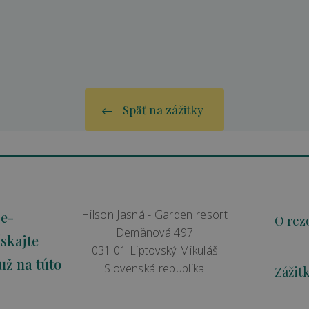
Späť na zážitky
Hilson Jasná - Garden resort
 e-
O rez
Demänová 497
skajte
031 01 Liptovský Mikuláš
už na túto
Slovenská republika
Zážit