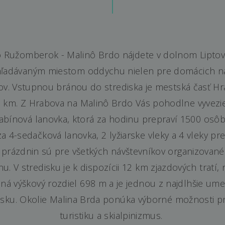
ko Ružomberok - Malinô Brdo nájdete v dolnom Liptov
vyhľadávaným miestom oddychu nielen pre domácich náv
tov. Vstupnou bránou do strediska je mestská časť Hr
1 km. Z Hrabova na Malinô Brdo Vás pohodlne vyve
abínová lanovka, ktorá za hodinu prepraví 1500 osôb
 4-sedačková lanovka, 2 lyžiarske vleky a 4 vleky pre
 prázdnin sú pre všetkých návštevníkov organizované 
u. V stredisku je k dispozícii 12 km zjazdových tratí, 
ná výškový rozdiel 698 m a je jednou z najdlhšie u
nsku. Okolie Malina Brda ponúka výborné možnosti pr
turistiku a skialpinizmus.