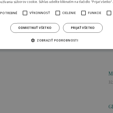
žívania súborov cookie. Súhlas udelíte kliknutím na tlačidlo "Prijať všetko".
VEĽKOSŤ
 POTREBNÉ
VÝKONNOSŤ
CIELENIE
FUNKCIE
pa strediska
337.42 KB
ODMIETNUŤ VŠETKO
PRIJAŤ VŠETKO
ZOBRAZIŤ PODROBNOSTI
M
32
G