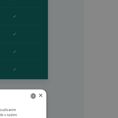
✓
✓
✓
✓
×
Používaním
SLOVAK
de s našimi