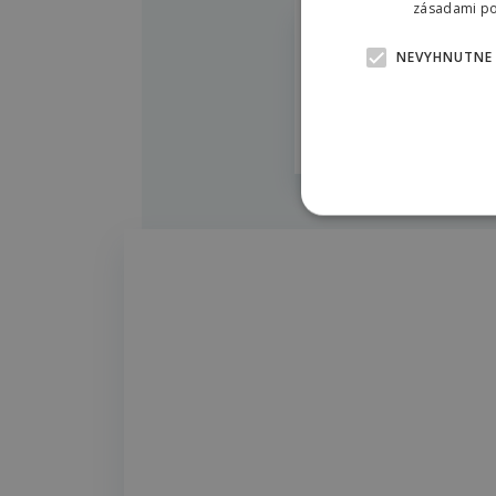
zásadami pou
NÁZOV DOKUMENTU
NEVYHNUTNE
Kompletná ma