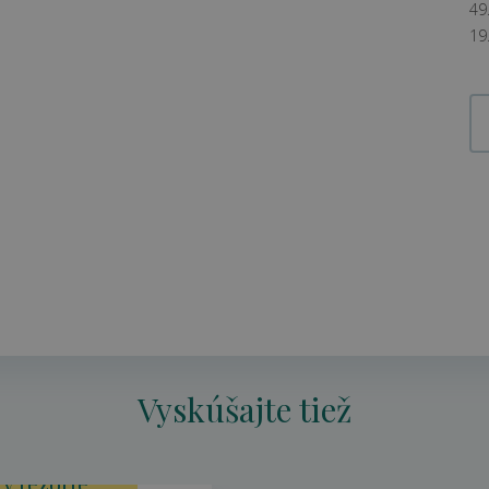
49
19
Vyskúšajte tiež
v rezorte