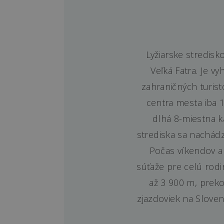
Lyžiarske stredis
Veľká Fatra. Je 
zahraničných turis
centra mesta iba 
dlhá 8-miestna k
strediska sa nachádza
Počas víkendov a
súťaže pre celú rodin
až 3 900 m, preko
zjazdoviek na Slove