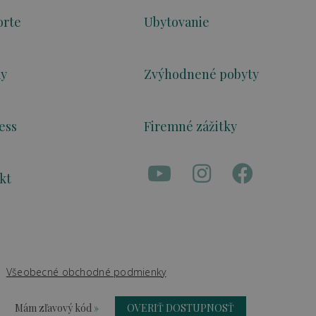
orte
Ubytovanie
ky
Zvýhodnené pobyty
ess
Firemné zážitky
kt
Všeobecné obchodné podmienky
Mám zľavový kód
»
OVERIŤ DOSTUPNOSŤ