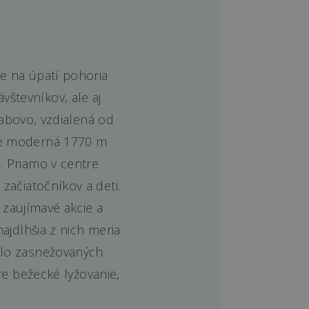
e na úpätí pohoria
števníkov, ale aj
abovo, vzdialená od
zie moderná 1770 m
. Priamo v centre
 začiatočníkov a deti.
zaujímavé akcie a
najdlhšia z nich meria
melo zasnežovaných
e bežecké lyžovanie,