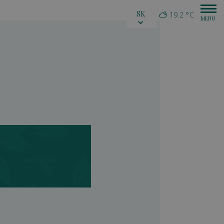
SK
19.2 °C