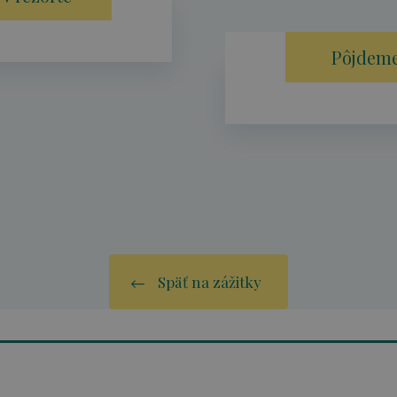
Pôjdeme
Späť na zážitky