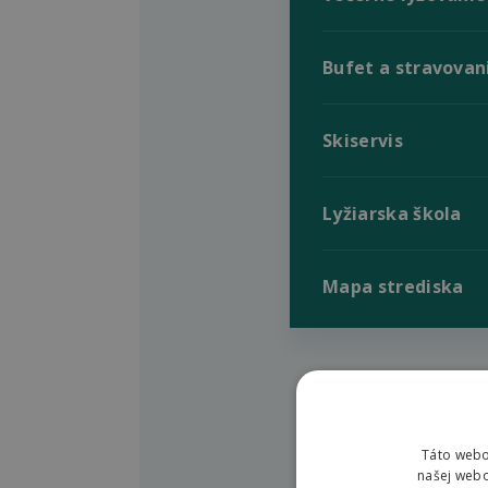
Bufet a stravovan
Skiservis
Lyžiarska škola
Mapa strediska
Táto webo
našej webo