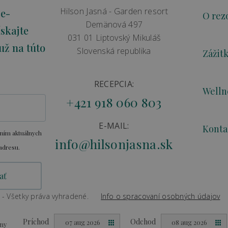
Hilson Jasná - Garden resort
 e-
O rez
Demänová 497
skajte
031 01 Liptovský Mikuláš
už na túto
Slovenská republika
Zážit
RECEPCIA:
Welln
+421 918 060 803
E-MAIL:
Konta
aním aktuálnych
info@hilsonjasna.sk
adresu.
 - Všetky práva vyhradené.
Info o spracovaní osobných údajov
Created by
Big & BIGGER
Príchod
Odchod
07 aug 2026
08 aug 2026
eny