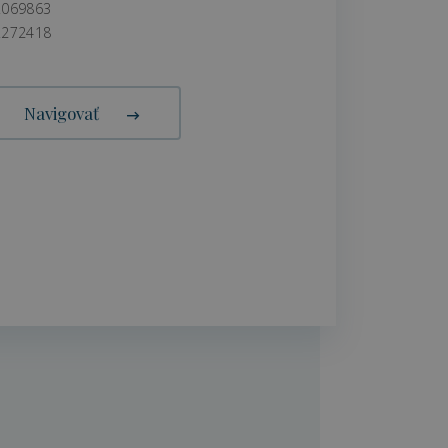
.069863
.272418
Navigovať
Chcem