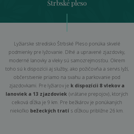
Štrbské pleso
Lyžiarske stredisko Štrbské Pleso ponúka skvelé
podmienky pre lyžovanie. Dlhé a upravené zjazdovky,
moderné lanovky a vleky sú samozrejmosťou. Okrem
toho sú k dispozícii aj služby, ako požičovňa a servis lyží,
občerstvenie priamo na svahu a parkovanie pod
zjazdovkami. Pre lyžiarov je
k dispozícii 8 vlekov a
lanoviek a 13 zjazdoviek
(vrátane prepojov), ktorých
celková dĺžka je 9 km. Pre bežkárov je ponúkaných
niekoľko
bežeckých tratí
s dĺžkou približne 26 km.