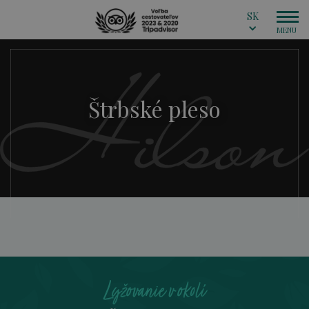
SK
Štrbské pleso
Lyžovanie v okolí