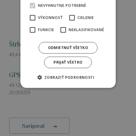
NEVYHNUTNE POTREBNÉ
VÝKONNOSŤ
CIELENIE
FUNKCIE
NEKLASIFIKOVANÉ
Štrbské pleso
ODMIETNUŤ VŠETKO
49,4 km od Hilsonu
PRIJAŤ VŠETKO
GPS:
ZOBRAZIŤ PODROBNOSTI
49.129938
20.059259
Navigovať