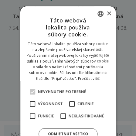
odchody skibusu
zo zastávky aquaparku
×
Tatralandia
smerom
do rezortu Hilson Jasná
Táto webová
lokalita používa
7:54, 8:24, 8:54, 9:39, 11:09, 11:39,13:09, 13:42, 14:08,
SLOVAK
súbory cookie.
14:55, 15:23, 16:18, 16:25
ENGLISH
Táto webová lokalita používa súbory cookie
na zlepšenie používateľskej skúsenosti.
POLISH
Používaním našej webovej lokality vyjadrujete
Podrobný rozpis jázd:
súhlas s používaním všetkých súborov cookie
v súlade s našimi zásadami používania
súborov cookie. Súhlas udelíte kliknutím na
tlačidlo "Prijať všetko".
Prečítať viac
NEVYHNUTNE POTREBNÉ
VÝKONNOSŤ
CIELENIE
Dokumenty na stiahnutie
FUNKCIE
NEKLASIFIKOVANÉ
ODMIETNUŤ VŠETKO
NÁZOV DOKUMENTU
VEĽKOSŤ
TYP