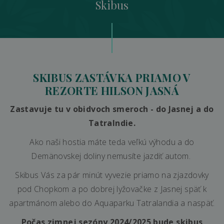
Skibus
SKIBUS ZASTÁVKA PRIAMO V
REZORTE HILSON JASNÁ
Zastavuje tu v obidvoch smeroch - do Jasnej a do
Tatralndie.
Ako naši hostia máte teda veľkú výhodu a do
Demänovskej doliny nemusíte jazdiť autom.
Skibus Vás za pár minút vyvezie priamo na zjazdovky
pod Chopkom a po dobrej lyžovačke z Jasnej späť k
apartmánom alebo do Aquaparku Tatralandia a naspäť.
Počas zimnej sezóny 2024/2025 bude skibus