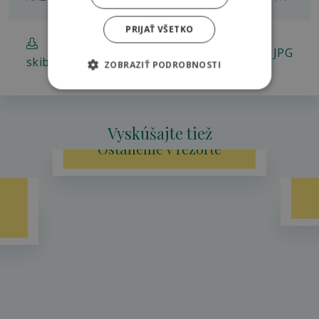
PRIJAŤ VŠETKO
Grafikon
909.12
JPG
skibusu
KB
ZOBRAZIŤ PODROBNOSTI
Vyskúšajte tiež
Ostaneme v rezorte