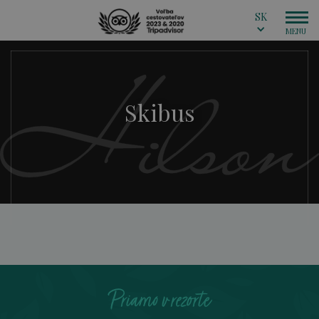
SK
Skibus
Priamo v rezorte