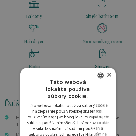
Balcony
Single bathroom
Hairdryer
Non-smoking room
Radio
Shower
×
Táto webová
lokalita používa
SLOVAK
Safe deposit
súbory cookie.
Ďalšie poplatky
ENGLISH
Táto webová lokalita používa súbory cookie
na zlepšenie používateľskej skúsenosti.
POLISH
Používaním našej webovej lokality vyjadrujete
Miestna daň za ubytovanie sa platí zvlášť, vo výške
súhlas s používaním všetkých súborov cookie
1.50€ /os./ noc.
v súlade s našimi zásadami používania
súborov cookie. Súhlas udelíte kliknutím na
K ubytovaniu je možné si objednať
raňajky alebo