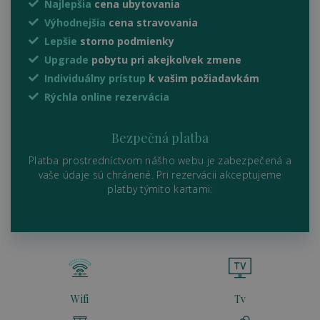
Najlepšia
cena ubytovania
Výhodnejšia
cena stravovania
Lepšie
storno podmienky
Upgrade
pobytu pri akejkoľvek zmene
Individuálny prístup
k vašim požiadavkám
Rýchla online rezervácia
Bezpečná platba
Platba prostredníctvom nášho webu je zabezpečená a
vaše údaje sú chránené. Pri rezervácii akceptujeme
platby týmito kartami:
Wifi
Tv