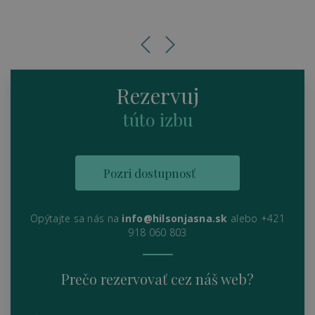
Rezervuj
túto izbu
Pozri dostupnosť
Opýtajte sa nás na
info@hilsonjasna.sk
alebo +421
918 060 803
Prečo rezervovať cez náš web?