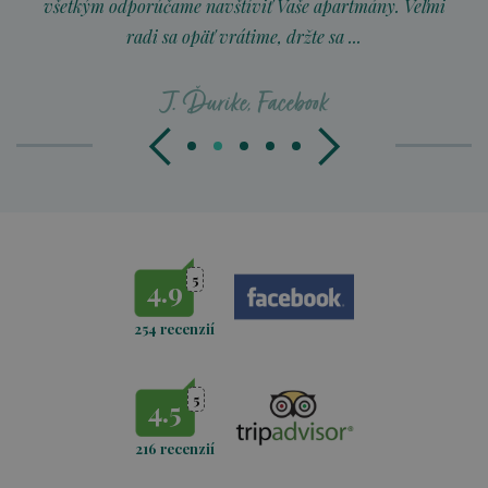
všetkým odporúčame navštíviť Vaše apartmány. Veľmi
radi sa opäť vrátime, držte sa ...
J. Ďurike, Facebook
5
4.9
254 recenzií
5
4.5
216 recenzií