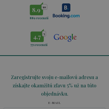
10
8.9
889 recenzií
5
4,7
771
recenzií
Zaregistrujte svoju e-mailovú adresu a
získajte okamžitú zľavu 5% už na túto
objednávku.
E-MAIL