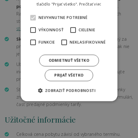
tlačidlo "Prijať všetko".
Prečítať viac
polpenziu
v závislosti od prevádzkových kapacít.
Raňajky sú podávané formou bohatých bufetových
NEVYHNUTNE POTREBNÉ
stolov alebo ako servírované.
Viac informácií o
stravovaní v rezorte sa dozviete tu.
VÝKONNOSŤ
CIELENIE
Skorý check in/ a neskorý check-out
je možný za
FUNKCIE
NEKLASIFIKOVANÉ
príplatok, ak to prevádzková situácia dovoľuje a ak nie
je uvedené v popise balíka inak.
ODMIETNUŤ VŠETKO
Ubytovanie s domácim zvieratkom je možné po
individuálnej dohode. Pre viac informácií kontaktujte
PRIJAŤ VŠETKO
prosím recepciu na +421 918 060 803
Storno podmienky: prečítajte si aktuálne podmienky
ZOBRAZIŤ PODROBNOSTI
zrušenia pobytu, ktoré nájdete v rezervačnom formulári,
časť predajné podmienky tarify.
Užitočné informácie
Celková cena pobytu závisí od vybraného termínu.