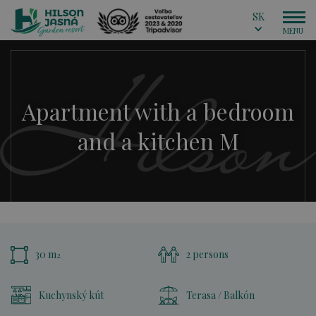
SK
Apartment with a bedroom
and a kitchen M
30 m
2 persons
2
Kuchynský kút
Terasa / Balkón