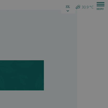
SK
30.9 °C