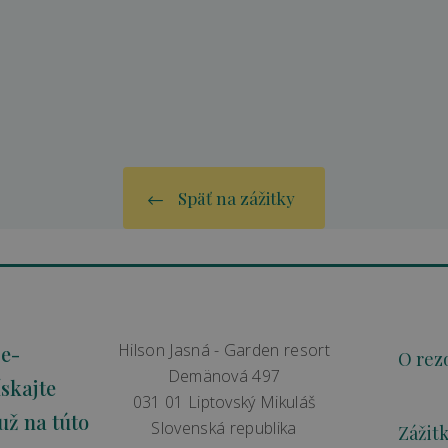
Späť na zážitky
Hilson Jasná - Garden resort
 e-
O rez
Demänová 497
skajte
031 01 Liptovský Mikuláš
už na túto
Slovenská republika
Zážit