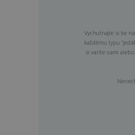
Vychutnajte si tie n
každému typu “jedáko
si varíte sami aleb
Nenech