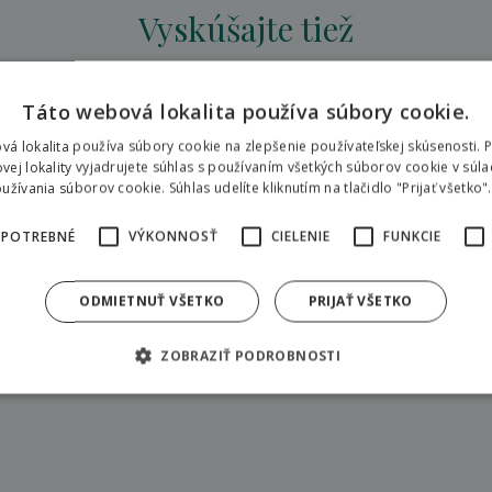
Vyskúšajte tiež
v rezorte
Táto webová lokalita používa súbory cookie.
vá lokalita používa súbory cookie na zlepšenie používateľskej skúsenosti. 
vej lokality vyjadrujete súhlas s používaním všetkých súborov cookie v súla
Pôjdeme
žívania súborov cookie. Súhlas udelíte kliknutím na tlačidlo "Prijať všetko".
 POTREBNÉ
VÝKONNOSŤ
CIELENIE
FUNKCIE
ODMIETNUŤ VŠETKO
PRIJAŤ VŠETKO
ZOBRAZIŤ PODROBNOSTI