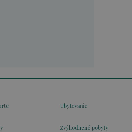
orte
Ubytovanie
ky
Zvýhodnené pobyty