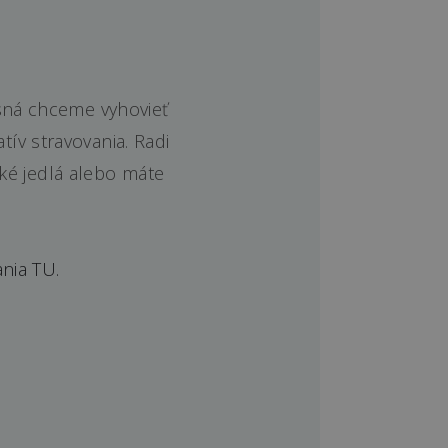
Jasná chceme vyhovieť
tív stravovania. Radi
hké jedlá alebo máte
nia TU.