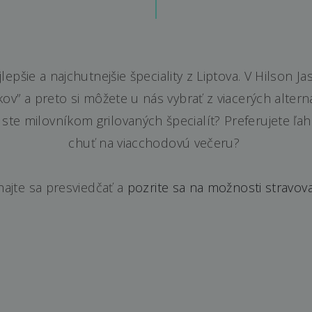
ajlepšie a najchutnejšie špeciality z Liptova. V Hilson 
v” a preto si môžete u nás vybrať z viacerých alterna
o ste milovníkom grilovaných špecialít? Preferujete ľa
chuť na viacchodovú večeru?
ajte sa presviedčať a
pozrite sa na možnosti stravova