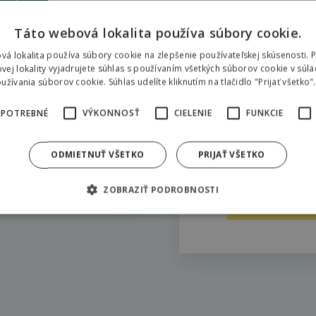
ber. The season may be extended.
Táto webová lokalita používa súbory cookie.
vá lokalita používa súbory cookie na zlepšenie používateľskej skúsenosti. 
vej lokality vyjadrujete súhlas s používaním všetkých súborov cookie v súla
žívania súborov cookie. Súhlas udelíte kliknutím na tlačidlo "Prijať všetko".
Vyskúšajte tiež
 POTREBNÉ
VÝKONNOSŤ
CIELENIE
FUNKCIE
v rezorte
ODMIETNUŤ VŠETKO
PRIJAŤ VŠETKO
ZOBRAZIŤ PODROBNOSTI
Pôjdeme