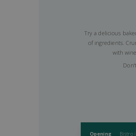
Try a delicious bake
of ingredients. Cr
with wine
Don'
Opening
Bistro 