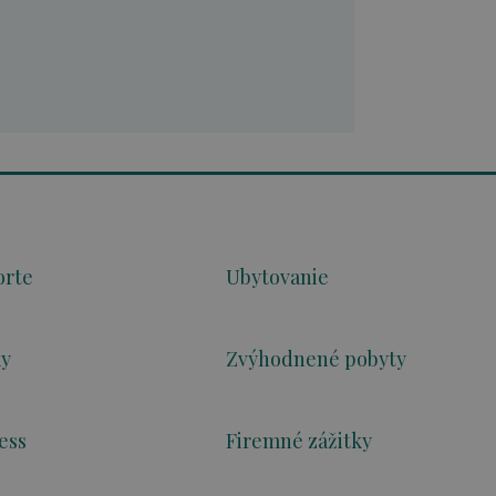
orte
Ubytovanie
ky
Zvýhodnené pobyty
ess
Firemné zážitky