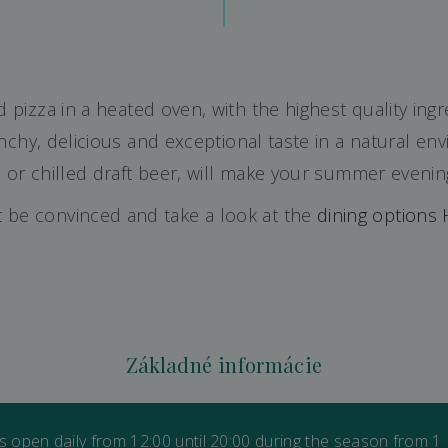
d pizza in a heated oven, with the highest quality ingr
unchy, delicious and exceptional taste in a natural en
 or chilled draft beer, will make your summer evenin
t be convinced and take a look at the
dining options 
Základné informácie
is open daily from 12:00 until 20:00 during the season from 1 J