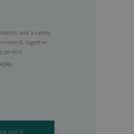
edients and a variety
vironment, together
g perfect.
HERE.
uly until 31