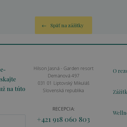
Späť na zážitky
Hilson Jasná - Garden resort
 e-
O rez
Demänová 497
skajte
031 01 Liptovský Mikuláš
už na túto
Slovenská republika
Zážit
RECEPCIA:
Welln
+421 918 060 803