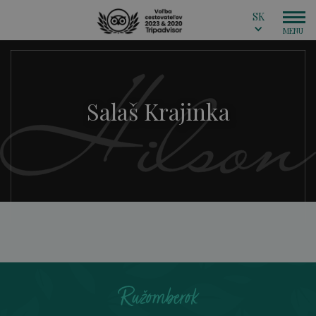
SK
Salaš Krajinka
Ružomberok