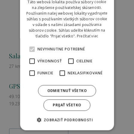
Táto webová lokalita používa súbory cookie
na zlepšenie používateľskej skúsenosti.
POLISH
Používaním našej webovej lokality vyjadrujete
súhlas s používaním všetkých súborov cookie
v súlade s našimi zásadami používania
súborov cookie. Súhlas udelíte kliknutím na
tlačidlo "Prijať všetko".
Prečítať viac
NEVYHNUTNE POTREBNÉ
Salaš Krajinka
VÝKONNOSŤ
CIELENIE
27 km od Hilsonu
FUNKCIE
NEKLASIFIKOVANÉ
GPS:
ODMIETNUŤ VŠETKO
49.107672
19.231042
PRIJAŤ VŠETKO
ZOBRAZIŤ PODROBNOSTI