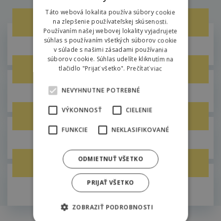
atmosféra, ktorú musíte zažiť
ENGLISH
Táto webová lokalita používa súbory cookie
Zorbing
na zlepšenie používateľskej skúsenosti.
POLISH
Používaním našej webovej lokality vyjadrujete
súhlas s používaním všetkých súborov cookie
Areál Hilson / Liptov
v súlade s našimi zásadami používania
súborov cookie. Súhlas udelíte kliknutím na
Športový deň
tlačidlo "Prijať všetko".
Prečítať viac
NEVYHNUTNE POTREBNÉ
Areál Hilson
VÝKONNOSŤ
CIELENIE
Laser game
FUNKCIE
NEKLASIFIKOVANÉ
Liptov
ODMIETNUŤ VŠETKO
Teambuilding na lyžiach
PRIJAŤ VŠETKO
Chopok, Demänová
ZOBRAZIŤ PODROBNOSTI