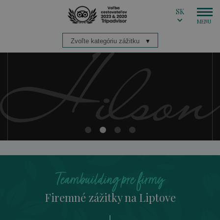
SK
Teambuilding pre firmy
Firemné zážitky na Liptove