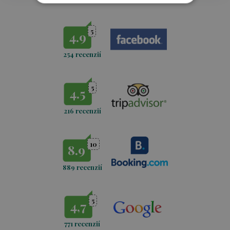
5
4.9
254 recenzií
5
4.5
216 recenzií
10
8.9
889 recenzií
5
4,7
771
recenzií