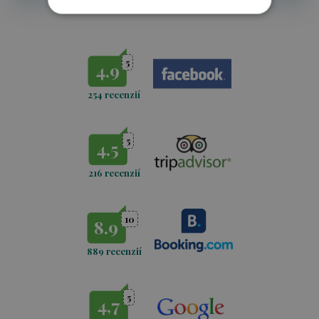
5
4.9
254 recenzií
5
4.5
216 recenzií
10
8.9
889 recenzií
5
4,7