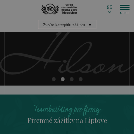
SK
Teambuilding pre firmy
Firemné zážitky na Liptove