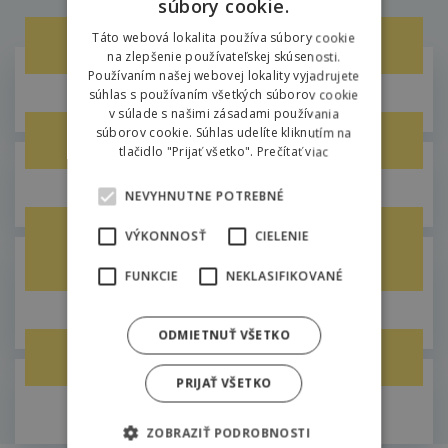
atmosféra, ktorú musíte zažiť
súbory cookie.
ENGLISH
Táto webová lokalita používa súbory cookie
Grilovanie / guláš
na zlepšenie používateľskej skúsenosti.
POLISH
Používaním našej webovej lokality vyjadrujete
súhlas s používaním všetkých súborov cookie
Areál Hilson
v súlade s našimi zásadami používania
súborov cookie. Súhlas udelíte kliknutím na
Ochutnávka liptovských syrov
tlačidlo "Prijať všetko".
Prečítať viac
Farma Východná
NEVYHNUTNE POTREBNÉ
Ochutnávka pív a prehliadka
VÝKONNOSŤ
CIELENIE
lokálnej výrobne Liptovar
FUNKCIE
NEKLASIFIKOVANÉ
Liptov
ODMIETNUŤ VŠETKO
Ochutnávka rumov alebo whisky
PRIJAŤ VŠETKO
Areál Hilson
ZOBRAZIŤ PODROBNOSTI