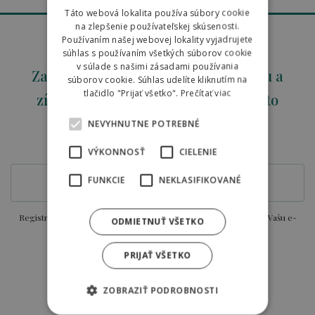
ENGLISH
Táto webová lokalita používa súbory cookie
na zlepšenie používateľskej skúsenosti.
POLISH
Používaním našej webovej lokality vyjadrujete
súhlas s používaním všetkých súborov cookie
v súlade s našimi zásadami používania
Zaregistrujte svoju e-mailovú adresu a
súborov cookie. Súhlas udelíte kliknutím na
tlačidlo "Prijať všetko".
Prečítať viac
získajte okamžitú zľavu 5% už na túto
objednávku.
NEVYHNUTNE POTREBNÉ
E-MAIL
VÝKONNOSŤ
CIELENIE
FUNKCIE
NEKLASIFIKOVANÉ
Registráciou súhlasíte so zasielaním aktuálnych ponúk a zliav na Vašu e-
ODMIETNUŤ VŠETKO
mailovú adresu.
PRIJAŤ VŠETKO
ZOBRAZIŤ PODROBNOSTI