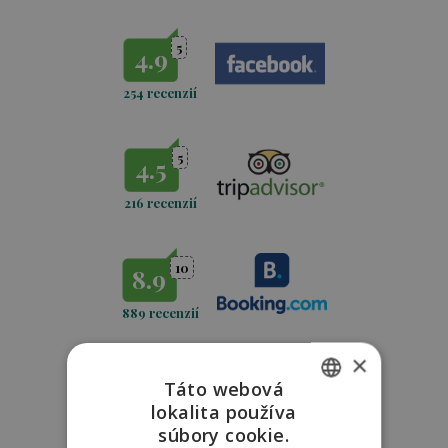
5
4.9
254 recenzií
5
4.5
216 recenzií
10
8.9
889 recenzií
×
5
4,7
Táto webová
lokalita používa
SLOVAK
771
recenzií
súbory cookie.