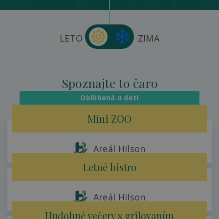
LETO
ZIMA
Spoznajte to čaro
skvelá dovolenka počas každej sezóny
Obľúbená u detí
Mini ZOO
Areál Hilson
Letné bistro
Areál Hilson
Hudobné večery s grilovaním