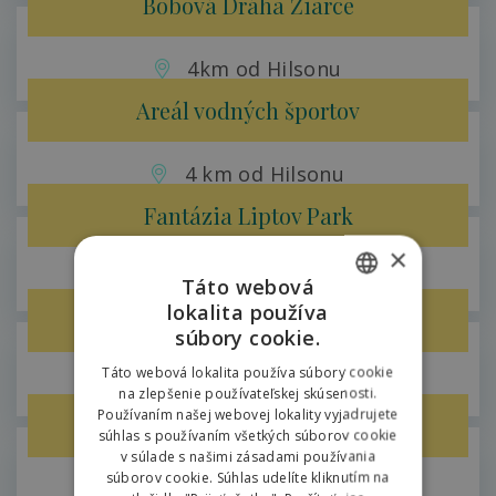
Bobová Dráha Žiarce
4km od Hilsonu
Areál vodných športov
4 km od Hilsonu
Fantázia Liptov Park
×
6,7km od Hilsonu
Táto webová
lokalita používa
Mini golf Vila Horal
SLOVAK
súbory cookie.
ENGLISH
Táto webová lokalita používa súbory cookie
50m od Hilsonu
na zlepšenie používateľskej skúsenosti.
POLISH
Používaním našej webovej lokality vyjadrujete
Adventure Golf
súhlas s používaním všetkých súborov cookie
v súlade s našimi zásadami používania
súborov cookie. Súhlas udelíte kliknutím na
4 km od Hilsonu