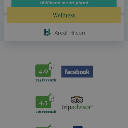
Obľúbené medzi pármi
Areál Hilson
Wellness
Areál Hilson
5
4.9
254 recenzií
5
4.5
216 recenzií