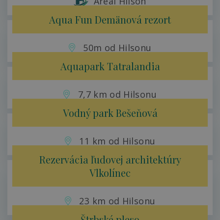
Areál Hilson
Aqua Fun Demänová rezort
50m od Hilsonu
Aquapark Tatralandia
7,7 km od Hilsonu
Vodný park Bešeňová
11 km od Hilsonu
Rezervácia ľudovej architektúry
Vlkolínec
23 km od Hilsonu
Štrbské pleso