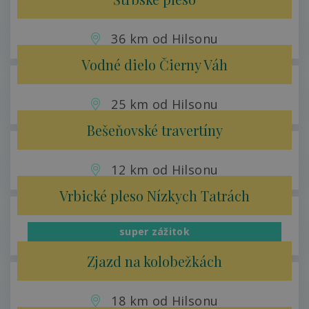
36 km od Hilsonu
Vodné dielo Čierny Váh
25 km od Hilsonu
Bešeňovské travertíny
12 km od Hilsonu
Vrbické pleso Nízkych Tatrách
super zážitok
10 km od Hilson
Zjazd na kolobežkách
18 km od Hilsonu