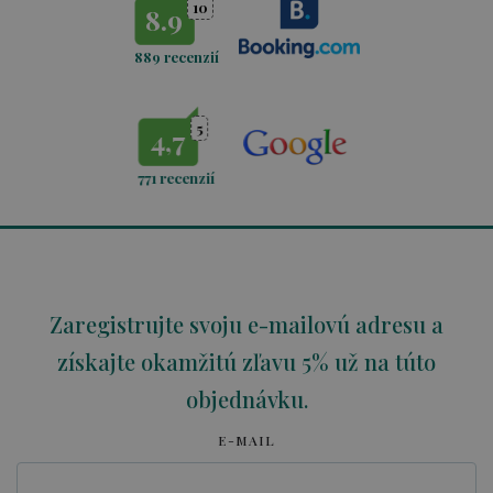
10
8.9
889 recenzií
5
4,7
771
recenzií
Zaregistrujte svoju e-mailovú adresu a
získajte okamžitú zľavu 5% už na túto
objednávku.
E-MAIL